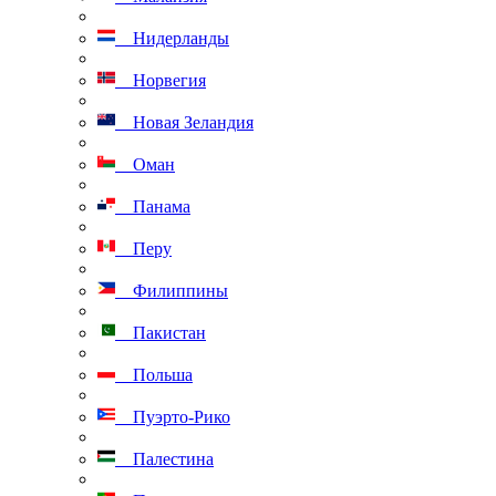
Нидерланды
Норвегия
Новая Зеландия
Оман
Панама
Перу
Филиппины
Пакистан
Польша
Пуэрто-Рико
Палестина