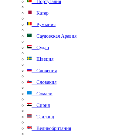
Португалия
Катар
Румыния
Саудовская Аравия
Судан
Швеция
Словения
Словакия
Сомали
Сирия
Таиланд
Великобритания