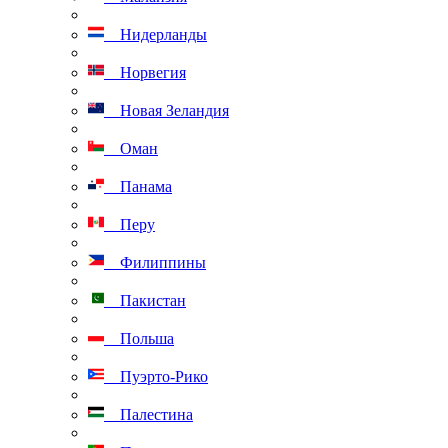
Нидерланды
Норвегия
Новая Зеландия
Оман
Панама
Перу
Филиппины
Пакистан
Польша
Пуэрто-Рико
Палестина