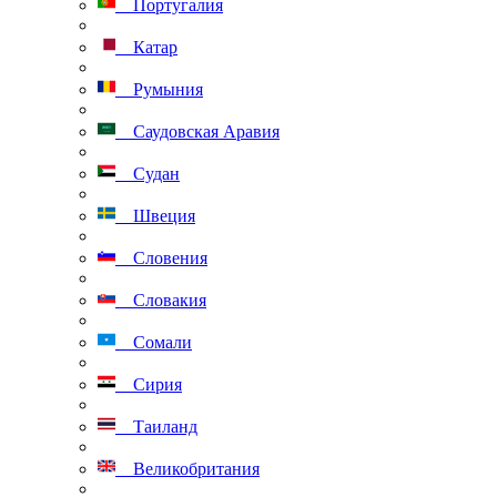
Португалия
Катар
Румыния
Саудовская Аравия
Судан
Швеция
Словения
Словакия
Сомали
Сирия
Таиланд
Великобритания