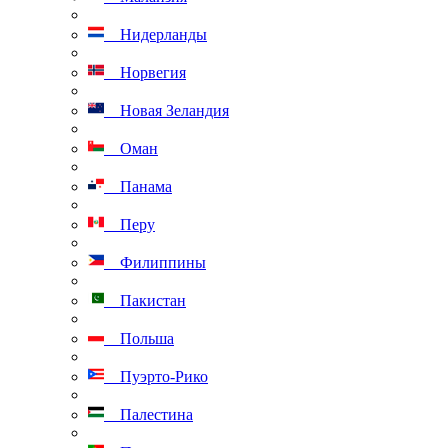
Нидерланды
Норвегия
Новая Зеландия
Оман
Панама
Перу
Филиппины
Пакистан
Польша
Пуэрто-Рико
Палестина