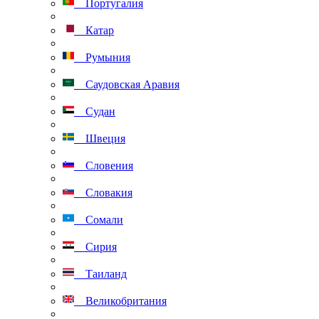
Португалия
Катар
Румыния
Саудовская Аравия
Судан
Швеция
Словения
Словакия
Сомали
Сирия
Таиланд
Великобритания