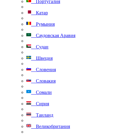
Португалия
Катар
Румыния
Саудовская Аравия
Судан
Швеция
Словения
Словакия
Сомали
Сирия
Таиланд
Великобритания