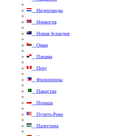
Нидерланды
Норвегия
Новая Зеландия
Оман
Панама
Перу
Филиппины
Пакистан
Польша
Пуэрто-Рико
Палестина