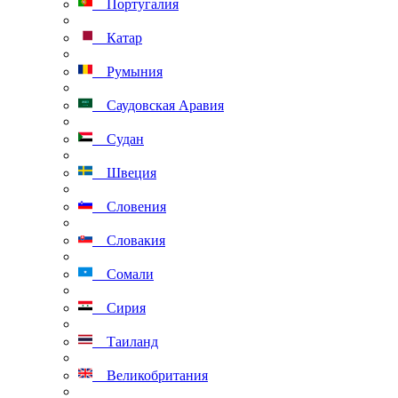
Португалия
Катар
Румыния
Саудовская Аравия
Судан
Швеция
Словения
Словакия
Сомали
Сирия
Таиланд
Великобритания