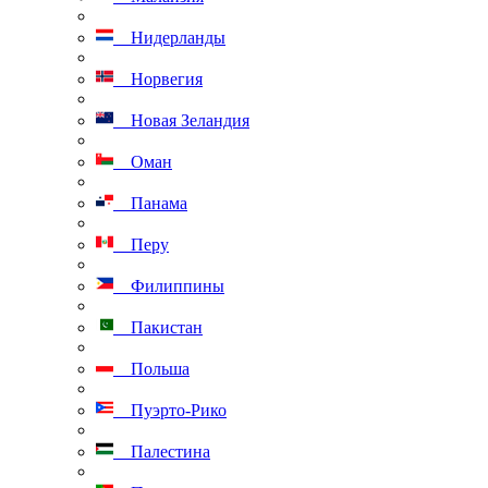
Нидерланды
Норвегия
Новая Зеландия
Оман
Панама
Перу
Филиппины
Пакистан
Польша
Пуэрто-Рико
Палестина