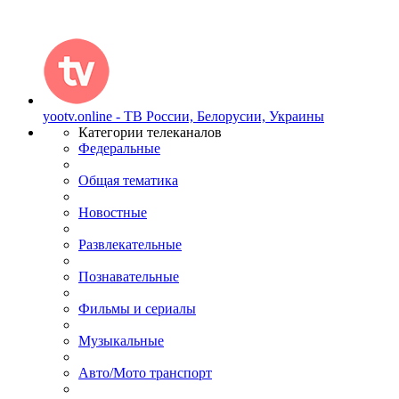
yootv.online - ТВ России, Белорусии, Украины
Категории телеканалов
Федеральные
Общая тематика
Новостные
Развлекательные
Познавательные
Фильмы и сериалы
Музыкальные
Авто/Мото транспорт