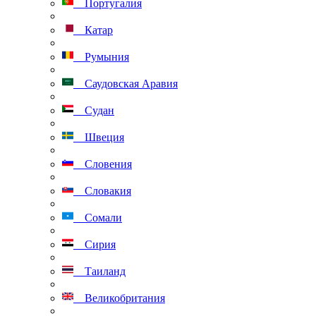
Португалия
Катар
Румыния
Саудовская Аравия
Судан
Швеция
Словения
Словакия
Сомали
Сирия
Таиланд
Великобритания