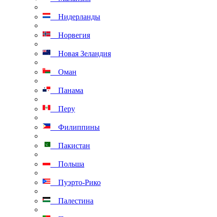
Нидерланды
Норвегия
Новая Зеландия
Оман
Панама
Перу
Филиппины
Пакистан
Польша
Пуэрто-Рико
Палестина