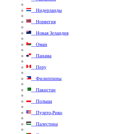
Нидерланды
Норвегия
Новая Зеландия
Оман
Панама
Перу
Филиппины
Пакистан
Польша
Пуэрто-Рико
Палестина