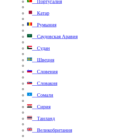
Португалия
Катар
Румыния
Саудовская Аравия
Судан
Швеция
Словения
Словакия
Сомали
Сирия
Таиланд
Великобритания