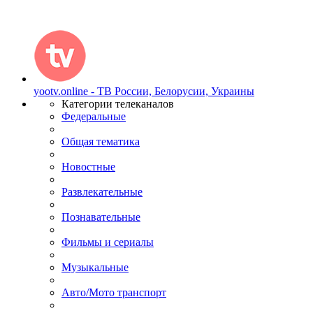
yootv.online - ТВ России, Белорусии, Украины
Категории телеканалов
Федеральные
Общая тематика
Новостные
Развлекательные
Познавательные
Фильмы и сериалы
Музыкальные
Авто/Мото транспорт