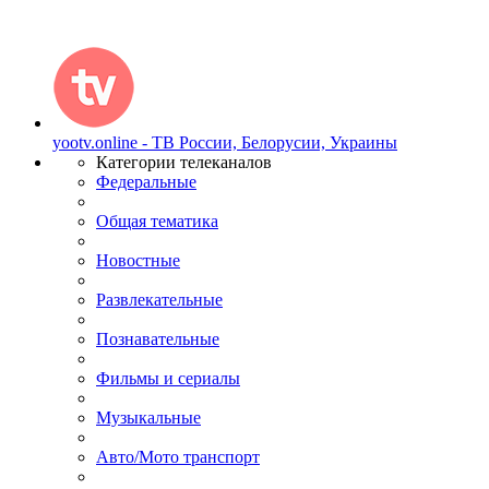
yootv.online - ТВ России, Белорусии, Украины
Категории телеканалов
Федеральные
Общая тематика
Новостные
Развлекательные
Познавательные
Фильмы и сериалы
Музыкальные
Авто/Мото транспорт