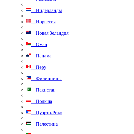
Нидерланды
Норвегия
Новая Зеландия
Оман
Панама
Перу
Филиппины
Пакистан
Польша
Пуэрто-Рико
Палестина