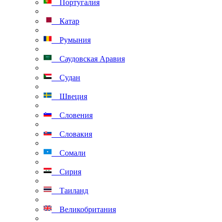
Португалия
Катар
Румыния
Саудовская Аравия
Судан
Швеция
Словения
Словакия
Сомали
Сирия
Таиланд
Великобритания