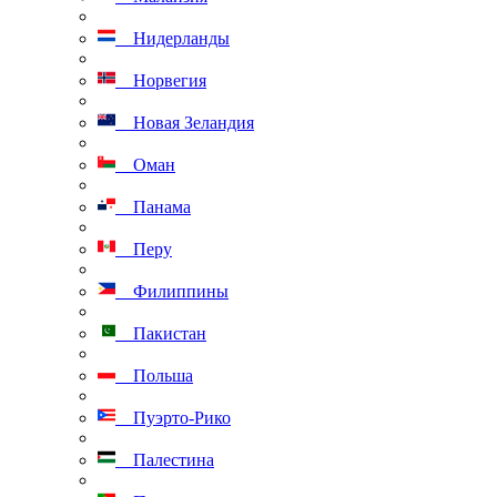
Нидерланды
Норвегия
Новая Зеландия
Оман
Панама
Перу
Филиппины
Пакистан
Польша
Пуэрто-Рико
Палестина