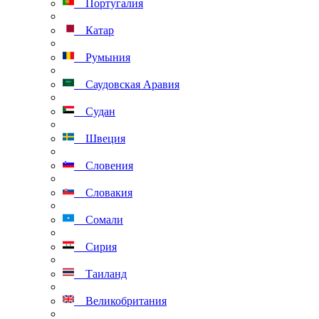
Португалия
Катар
Румыния
Саудовская Аравия
Судан
Швеция
Словения
Словакия
Сомали
Сирия
Таиланд
Великобритания