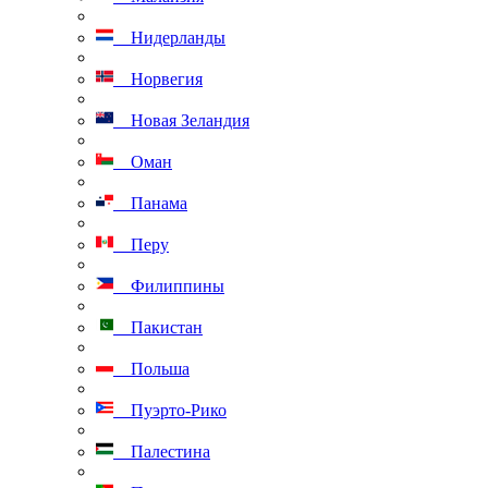
Нидерланды
Норвегия
Новая Зеландия
Оман
Панама
Перу
Филиппины
Пакистан
Польша
Пуэрто-Рико
Палестина