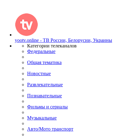
yootv.online - ТВ России, Белорусии, Украины
Категории телеканалов
Федеральные
Общая тематика
Новостные
Развлекательные
Познавательные
Фильмы и сериалы
Музыкальные
Авто/Мото транспорт