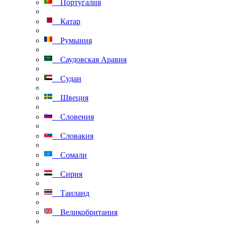
Португалия
Катар
Румыния
Саудовская Аравия
Судан
Швеция
Словения
Словакия
Сомали
Сирия
Таиланд
Великобритания