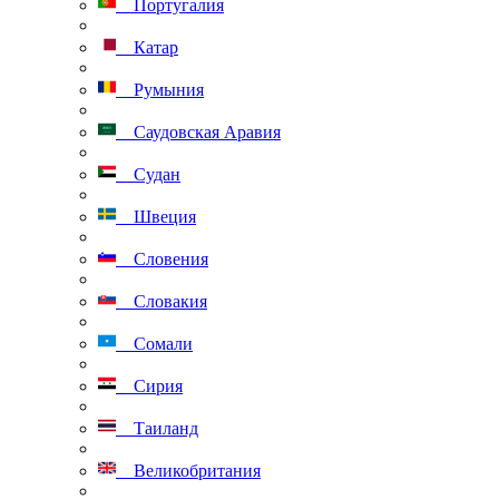
Португалия
Катар
Румыния
Саудовская Аравия
Судан
Швеция
Словения
Словакия
Сомали
Сирия
Таиланд
Великобритания