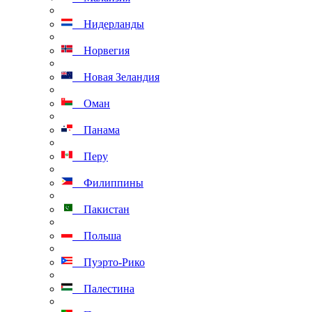
Нидерланды
Норвегия
Новая Зеландия
Оман
Панама
Перу
Филиппины
Пакистан
Польша
Пуэрто-Рико
Палестина