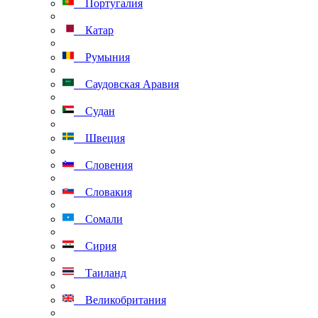
Португалия
Катар
Румыния
Саудовская Аравия
Судан
Швеция
Словения
Словакия
Сомали
Сирия
Таиланд
Великобритания