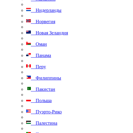
Нидерланды
Норвегия
Новая Зеландия
Оман
Панама
Перу
Филиппины
Пакистан
Польша
Пуэрто-Рико
Палестина