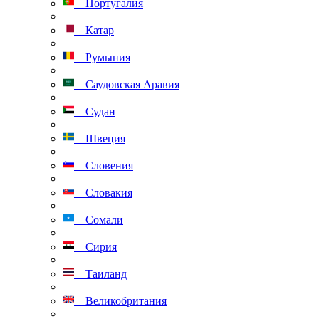
Португалия
Катар
Румыния
Саудовская Аравия
Судан
Швеция
Словения
Словакия
Сомали
Сирия
Таиланд
Великобритания