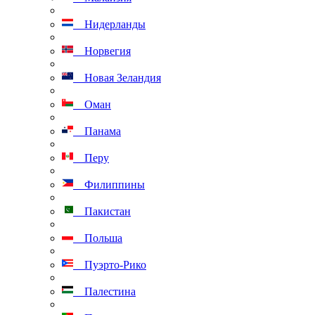
Нидерланды
Норвегия
Новая Зеландия
Оман
Панама
Перу
Филиппины
Пакистан
Польша
Пуэрто-Рико
Палестина