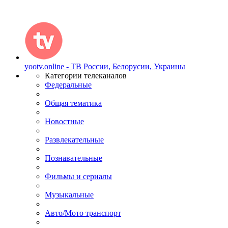
yootv.online - ТВ России, Белорусии, Украины
Категории телеканалов
Федеральные
Общая тематика
Новостные
Развлекательные
Познавательные
Фильмы и сериалы
Музыкальные
Авто/Мото транспорт