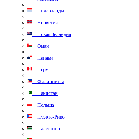
Нидерланды
Норвегия
Новая Зеландия
Оман
Панама
Перу
Филиппины
Пакистан
Польша
Пуэрто-Рико
Палестина