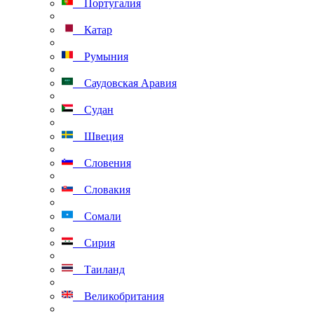
Португалия
Катар
Румыния
Саудовская Аравия
Судан
Швеция
Словения
Словакия
Сомали
Сирия
Таиланд
Великобритания