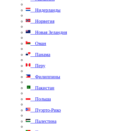
Нидерланды
Норвегия
Новая Зеландия
Оман
Панама
Перу
Филиппины
Пакистан
Польша
Пуэрто-Рико
Палестина