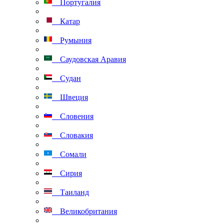
Португалия
Катар
Румыния
Саудовская Аравия
Судан
Швеция
Словения
Словакия
Сомали
Сирия
Таиланд
Великобритания