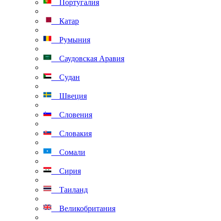
Португалия
Катар
Румыния
Саудовская Аравия
Судан
Швеция
Словения
Словакия
Сомали
Сирия
Таиланд
Великобритания