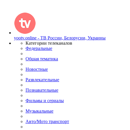
yootv.online - ТВ России, Белорусии, Украины
Категории телеканалов
Федеральные
Общая тематика
Новостные
Развлекательные
Познавательные
Фильмы и сериалы
Музыкальные
Авто/Мото транспорт