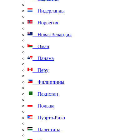
Нидерланды
Норвегия
Новая Зеландия
Оман
Панама
Перу
Филиппины
Пакистан
Польша
Пуэрто-Рико
Палестина