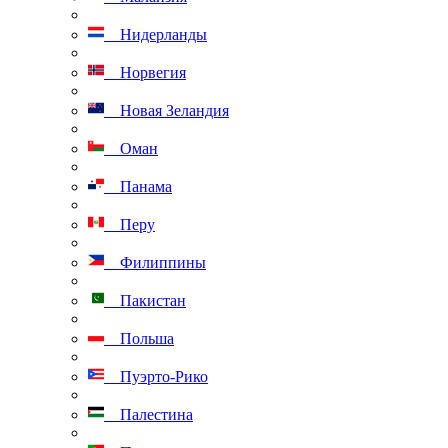
Нидерланды
Норвегия
Новая Зеландия
Оман
Панама
Перу
Филиппины
Пакистан
Польша
Пуэрто-Рико
Палестина