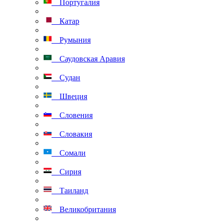
Португалия
Катар
Румыния
Саудовская Аравия
Судан
Швеция
Словения
Словакия
Сомали
Сирия
Таиланд
Великобритания