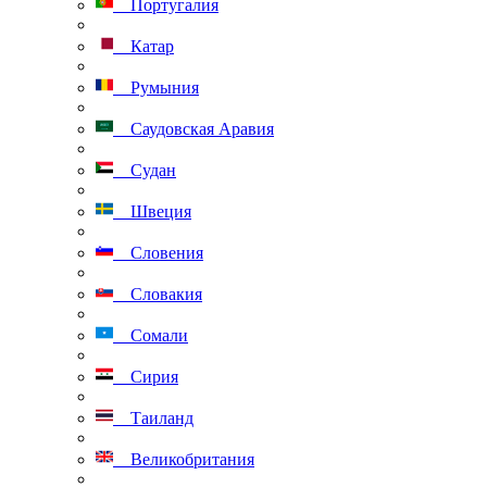
Португалия
Катар
Румыния
Саудовская Аравия
Судан
Швеция
Словения
Словакия
Сомали
Сирия
Таиланд
Великобритания