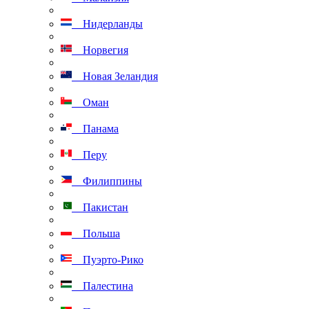
Нидерланды
Норвегия
Новая Зеландия
Оман
Панама
Перу
Филиппины
Пакистан
Польша
Пуэрто-Рико
Палестина