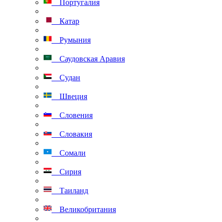
Португалия
Катар
Румыния
Саудовская Аравия
Судан
Швеция
Словения
Словакия
Сомали
Сирия
Таиланд
Великобритания