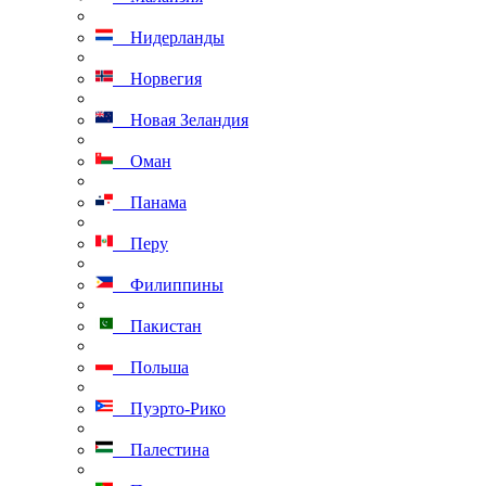
Нидерланды
Норвегия
Новая Зеландия
Оман
Панама
Перу
Филиппины
Пакистан
Польша
Пуэрто-Рико
Палестина