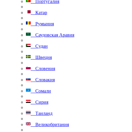
Португалия
Катар
Румыния
Саудовская Аравия
Судан
Швеция
Словения
Словакия
Сомали
Сирия
Таиланд
Великобритания