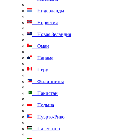
Нидерланды
Норвегия
Новая Зеландия
Оман
Панама
Перу
Филиппины
Пакистан
Польша
Пуэрто-Рико
Палестина