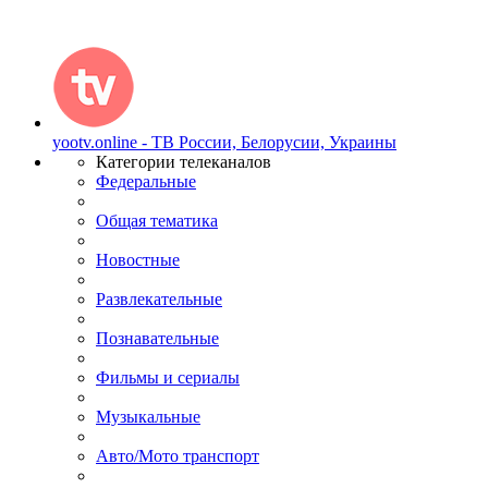
yootv.online - ТВ России, Белорусии, Украины
Категории телеканалов
Федеральные
Общая тематика
Новостные
Развлекательные
Познавательные
Фильмы и сериалы
Музыкальные
Авто/Мото транспорт