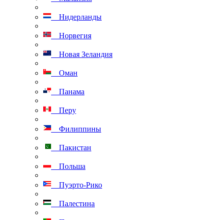
Нидерланды
Норвегия
Новая Зеландия
Оман
Панама
Перу
Филиппины
Пакистан
Польша
Пуэрто-Рико
Палестина