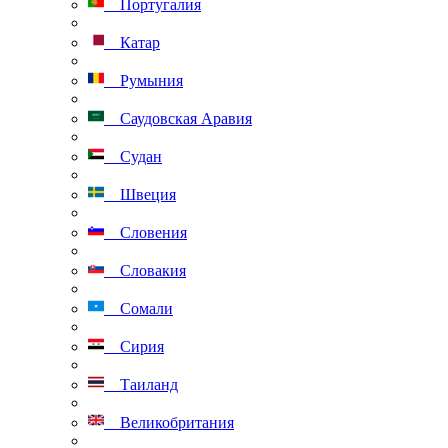
Португалия
Катар
Румыния
Саудовская Аравия
Судан
Швеция
Словения
Словакия
Сомали
Сирия
Таиланд
Великобритания