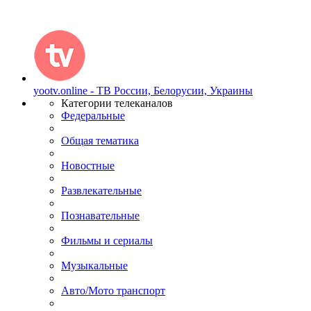
yootv.online - ТВ России, Белорусии, Украины
Категории телеканалов
Федеральные
Общая тематика
Новостные
Развлекательные
Познавательные
Фильмы и сериалы
Музыкальные
Авто/Мото транспорт