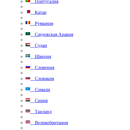
Португалия
Катар
Румыния
Саудовская Аравия
Судан
Швеция
Словения
Словакия
Сомали
Сирия
Таиланд
Великобритания