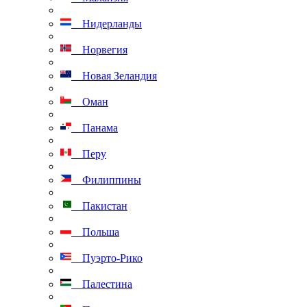
Нидерланды
Норвегия
Новая Зеландия
Оман
Панама
Перу
Филиппины
Пакистан
Польша
Пуэрто-Рико
Палестина