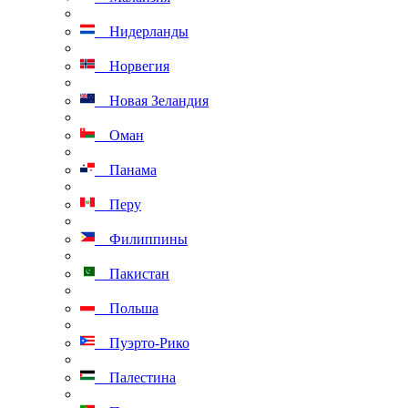
Нидерланды
Норвегия
Новая Зеландия
Оман
Панама
Перу
Филиппины
Пакистан
Польша
Пуэрто-Рико
Палестина