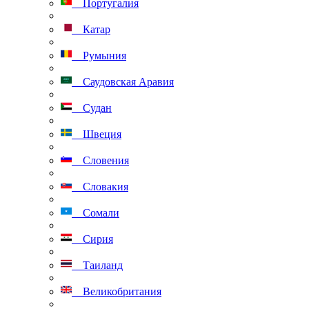
Португалия
Катар
Румыния
Саудовская Аравия
Судан
Швеция
Словения
Словакия
Сомали
Сирия
Таиланд
Великобритания