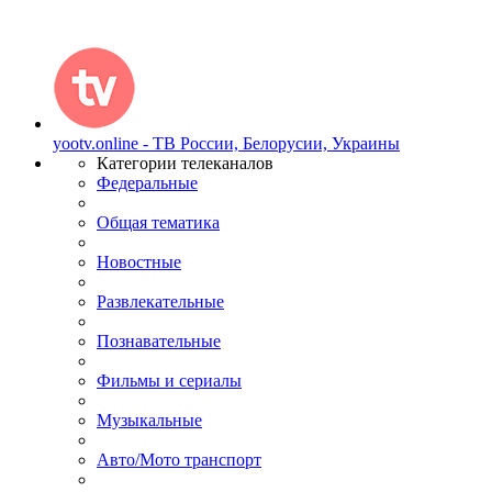
yootv.online - ТВ России, Белорусии, Украины
Категории телеканалов
Федеральные
Общая тематика
Новостные
Развлекательные
Познавательные
Фильмы и сериалы
Музыкальные
Авто/Мото транспорт