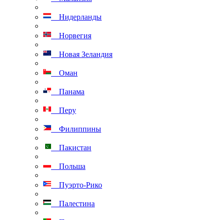
Нидерланды
Норвегия
Новая Зеландия
Оман
Панама
Перу
Филиппины
Пакистан
Польша
Пуэрто-Рико
Палестина