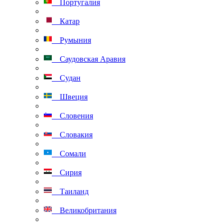
Португалия
Катар
Румыния
Саудовская Аравия
Судан
Швеция
Словения
Словакия
Сомали
Сирия
Таиланд
Великобритания