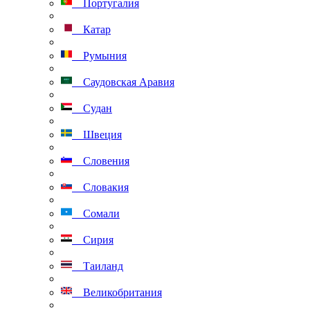
Португалия
Катар
Румыния
Саудовская Аравия
Судан
Швеция
Словения
Словакия
Сомали
Сирия
Таиланд
Великобритания