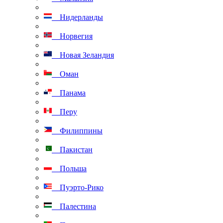
Нидерланды
Норвегия
Новая Зеландия
Оман
Панама
Перу
Филиппины
Пакистан
Польша
Пуэрто-Рико
Палестина