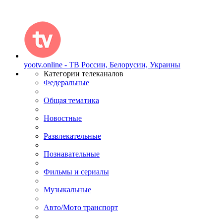
yootv.online - ТВ России, Белорусии, Украины
Категории телеканалов
Федеральные
Общая тематика
Новостные
Развлекательные
Познавательные
Фильмы и сериалы
Музыкальные
Авто/Мото транспорт