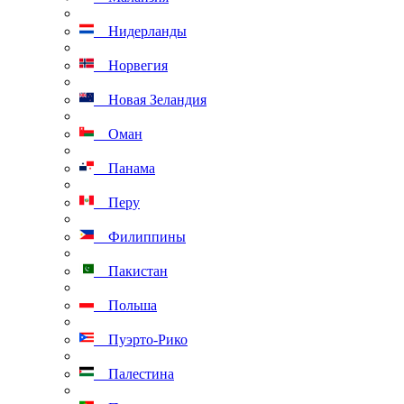
Нидерланды
Норвегия
Новая Зеландия
Оман
Панама
Перу
Филиппины
Пакистан
Польша
Пуэрто-Рико
Палестина