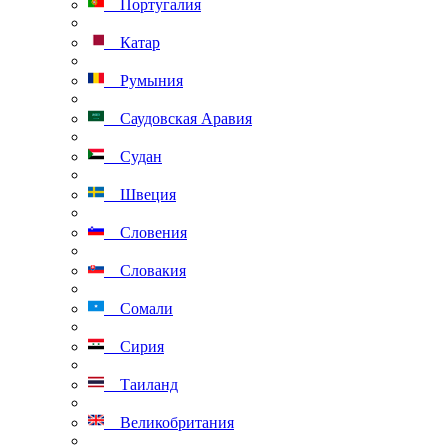
Португалия
Катар
Румыния
Саудовская Аравия
Судан
Швеция
Словения
Словакия
Сомали
Сирия
Таиланд
Великобритания