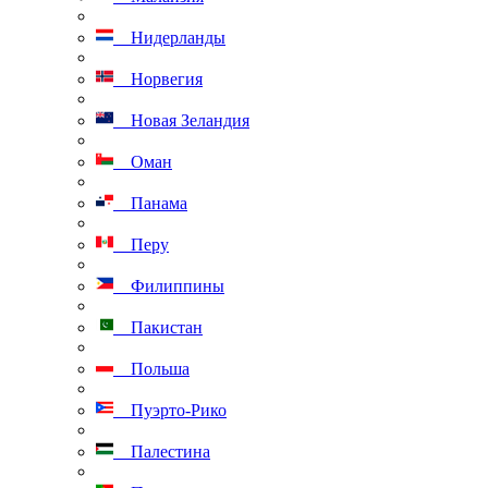
Нидерланды
Норвегия
Новая Зеландия
Оман
Панама
Перу
Филиппины
Пакистан
Польша
Пуэрто-Рико
Палестина