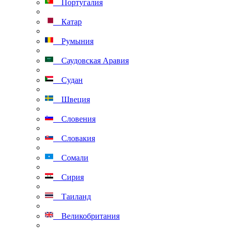
Португалия
Катар
Румыния
Саудовская Аравия
Судан
Швеция
Словения
Словакия
Сомали
Сирия
Таиланд
Великобритания