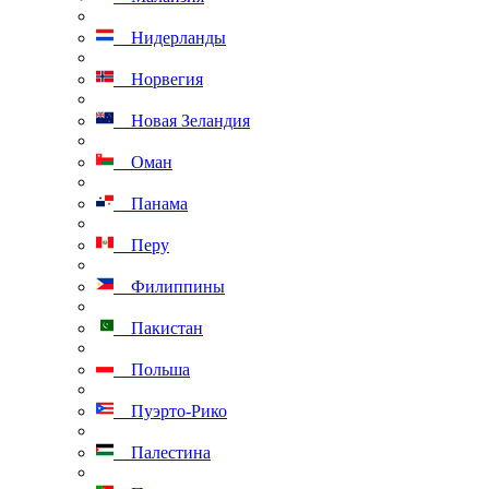
Нидерланды
Норвегия
Новая Зеландия
Оман
Панама
Перу
Филиппины
Пакистан
Польша
Пуэрто-Рико
Палестина