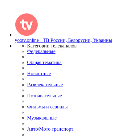
yootv.online - ТВ России, Белорусии, Украины
Категории телеканалов
Федеральные
Общая тематика
Новостные
Развлекательные
Познавательные
Фильмы и сериалы
Музыкальные
Авто/Мото транспорт