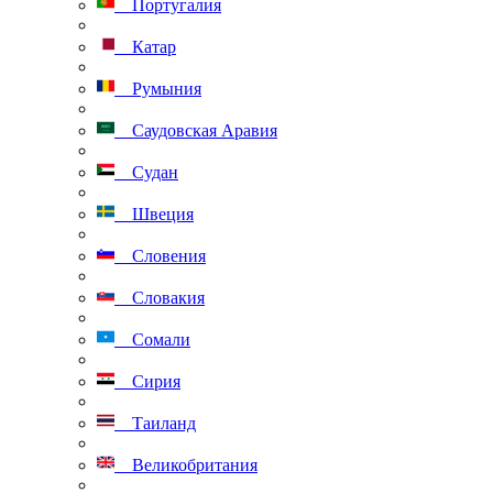
Португалия
Катар
Румыния
Саудовская Аравия
Судан
Швеция
Словения
Словакия
Сомали
Сирия
Таиланд
Великобритания