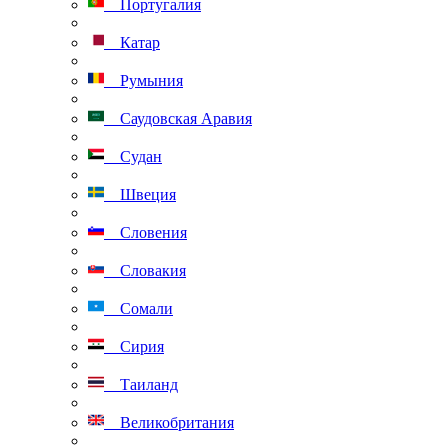
Португалия
Катар
Румыния
Саудовская Аравия
Судан
Швеция
Словения
Словакия
Сомали
Сирия
Таиланд
Великобритания