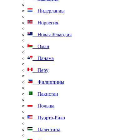
Нидерланды
Норвегия
Новая Зеландия
Оман
Панама
Перу
Филиппины
Пакистан
Польша
Пуэрто-Рико
Палестина