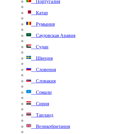
Португалия
Катар
Румыния
Саудовская Аравия
Судан
Швеция
Словения
Словакия
Сомали
Сирия
Таиланд
Великобритания