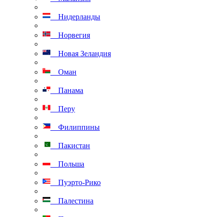
Нидерланды
Норвегия
Новая Зеландия
Оман
Панама
Перу
Филиппины
Пакистан
Польша
Пуэрто-Рико
Палестина