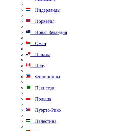
Нидерланды
Норвегия
Новая Зеландия
Оман
Панама
Перу
Филиппины
Пакистан
Польша
Пуэрто-Рико
Палестина