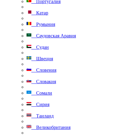
Португалия
Катар
Румыния
Саудовская Аравия
Судан
Швеция
Словения
Словакия
Сомали
Сирия
Таиланд
Великобритания