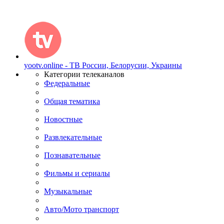
yootv.online - ТВ России, Белорусии, Украины
Категории телеканалов
Федеральные
Общая тематика
Новостные
Развлекательные
Познавательные
Фильмы и сериалы
Музыкальные
Авто/Мото транспорт