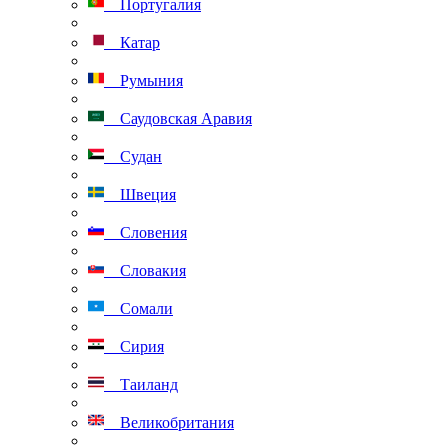
Португалия
Катар
Румыния
Саудовская Аравия
Судан
Швеция
Словения
Словакия
Сомали
Сирия
Таиланд
Великобритания