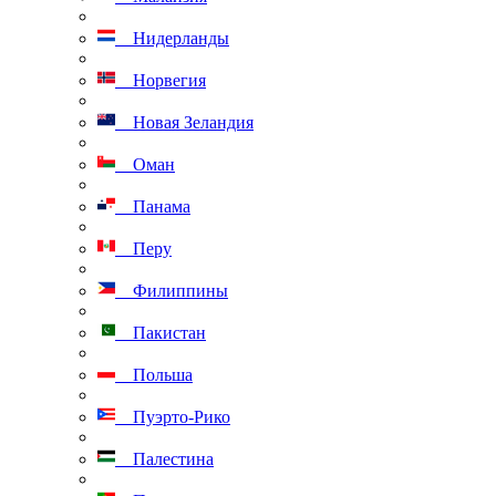
Нидерланды
Норвегия
Новая Зеландия
Оман
Панама
Перу
Филиппины
Пакистан
Польша
Пуэрто-Рико
Палестина