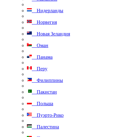
Нидерланды
Норвегия
Новая Зеландия
Оман
Панама
Перу
Филиппины
Пакистан
Польша
Пуэрто-Рико
Палестина