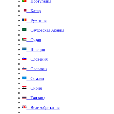
Португалия
Катар
Румыния
Саудовская Аравия
Судан
Швеция
Словения
Словакия
Сомали
Сирия
Таиланд
Великобритания