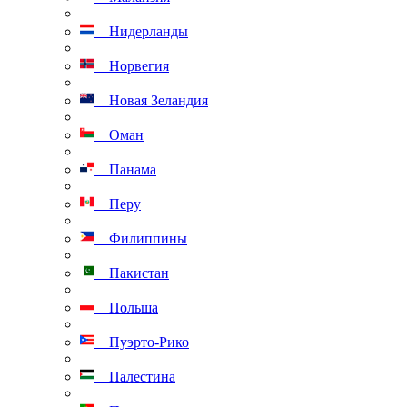
Нидерланды
Норвегия
Новая Зеландия
Оман
Панама
Перу
Филиппины
Пакистан
Польша
Пуэрто-Рико
Палестина