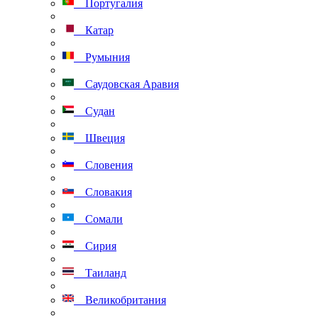
Португалия
Катар
Румыния
Саудовская Аравия
Судан
Швеция
Словения
Словакия
Сомали
Сирия
Таиланд
Великобритания