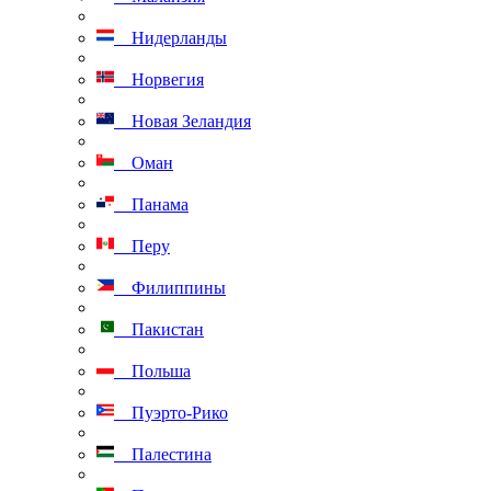
Нидерланды
Норвегия
Новая Зеландия
Оман
Панама
Перу
Филиппины
Пакистан
Польша
Пуэрто-Рико
Палестина