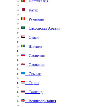
Португалия
Катар
Румыния
Саудовская Аравия
Судан
Швеция
Словения
Словакия
Сомали
Сирия
Таиланд
Великобритания