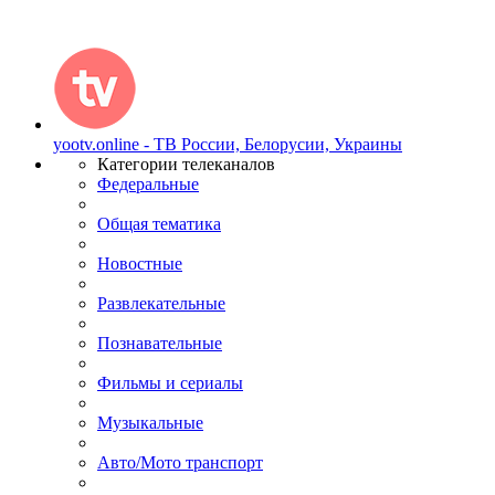
yootv.online - ТВ России, Белорусии, Украины
Категории телеканалов
Федеральные
Общая тематика
Новостные
Развлекательные
Познавательные
Фильмы и сериалы
Музыкальные
Авто/Мото транспорт