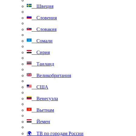
Швеция
Словения
Словакия
Сомали
Сирия
Таиланд
Великобритания
США
Венесуэла
Вьетнам
Йемен
🌍 ТВ по городам России