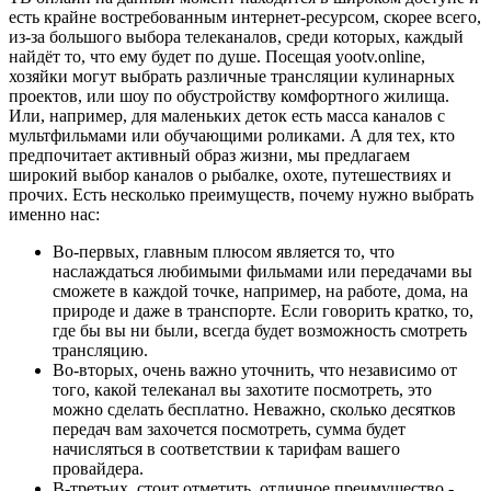
есть крайне востребованным интернет-ресурсом, скорее всего,
из-за большого выбора телеканалов, среди которых, каждый
найдёт то, что ему будет по душе. Посещая yootv.online,
хозяйки могут выбрать различные трансляции кулинарных
проектов, или шоу по обустройству комфортного жилища.
Или, например, для маленьких деток есть масса каналов с
мультфильмами или обучающими роликами. А для тех, кто
предпочитает активный образ жизни, мы предлагаем
широкий выбор каналов о рыбалке, охоте, путешествиях и
прочих. Есть несколько преимуществ, почему нужно выбрать
именно нас:
Во-первых, главным плюсом является то, что
наслаждаться любимыми фильмами или передачами вы
сможете в каждой точке, например, на работе, дома, на
природе и даже в транспорте. Если говорить кратко, то,
где бы вы ни были, всегда будет возможность смотреть
трансляцию.
Во-вторых, очень важно уточнить, что независимо от
того, какой телеканал вы захотите посмотреть, это
можно сделать бесплатно. Неважно, сколько десятков
передач вам захочется посмотреть, сумма будет
начисляться в соответствии к тарифам вашего
провайдера.
В-третьих, стоит отметить, отличное преимущество -