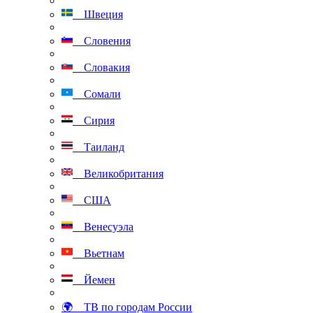
Швеция
Словения
Словакия
Сомали
Сирия
Таиланд
Великобритания
США
Венесуэла
Вьетнам
Йемен
🌍 ТВ по городам России