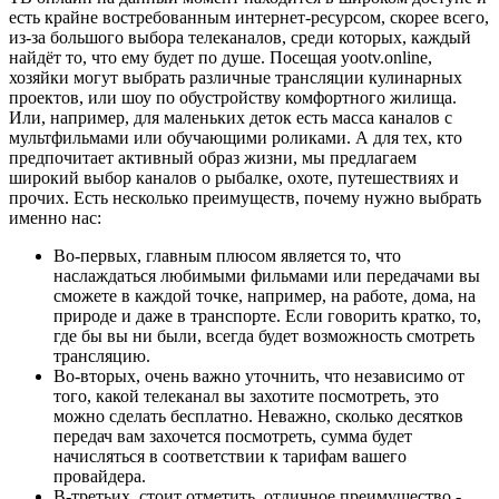
есть крайне востребованным интернет-ресурсом, скорее всего,
из-за большого выбора телеканалов, среди которых, каждый
найдёт то, что ему будет по душе. Посещая yootv.online,
хозяйки могут выбрать различные трансляции кулинарных
проектов, или шоу по обустройству комфортного жилища.
Или, например, для маленьких деток есть масса каналов с
мультфильмами или обучающими роликами. А для тех, кто
предпочитает активный образ жизни, мы предлагаем
широкий выбор каналов о рыбалке, охоте, путешествиях и
прочих. Есть несколько преимуществ, почему нужно выбрать
именно нас:
Во-первых, главным плюсом является то, что
наслаждаться любимыми фильмами или передачами вы
сможете в каждой точке, например, на работе, дома, на
природе и даже в транспорте. Если говорить кратко, то,
где бы вы ни были, всегда будет возможность смотреть
трансляцию.
Во-вторых, очень важно уточнить, что независимо от
того, какой телеканал вы захотите посмотреть, это
можно сделать бесплатно. Неважно, сколько десятков
передач вам захочется посмотреть, сумма будет
начисляться в соответствии к тарифам вашего
провайдера.
В-третьих, стоит отметить, отличное преимущество -