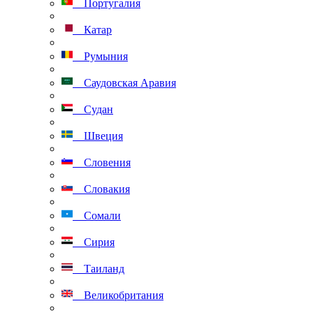
Португалия
Катар
Румыния
Саудовская Аравия
Судан
Швеция
Словения
Словакия
Сомали
Сирия
Таиланд
Великобритания