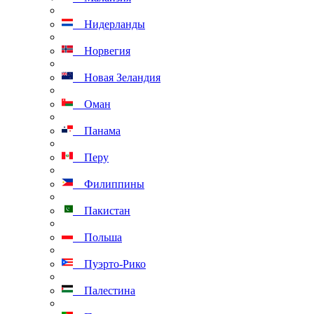
Нидерланды
Норвегия
Новая Зеландия
Оман
Панама
Перу
Филиппины
Пакистан
Польша
Пуэрто-Рико
Палестина