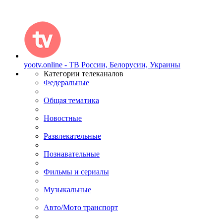
yootv.online - ТВ России, Белорусии, Украины
Категории телеканалов
Федеральные
Общая тематика
Новостные
Развлекательные
Познавательные
Фильмы и сериалы
Музыкальные
Авто/Мото транспорт