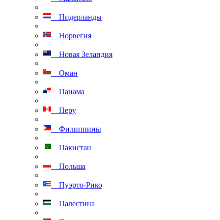
Нидерланды
Норвегия
Новая Зеландия
Оман
Панама
Перу
Филиппины
Пакистан
Польша
Пуэрто-Рико
Палестина