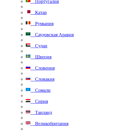
Португалия
Катар
Румыния
Саудовская Аравия
Судан
Швеция
Словения
Словакия
Сомали
Сирия
Таиланд
Великобритания