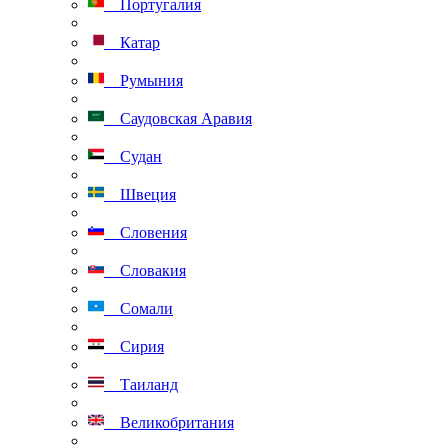
Португалия
Катар
Румыния
Саудовская Аравия
Судан
Швеция
Словения
Словакия
Сомали
Сирия
Таиланд
Великобритания