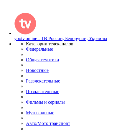
yootv.online - ТВ России, Белорусии, Украины
Категории телеканалов
Федеральные
Общая тематика
Новостные
Развлекательные
Познавательные
Фильмы и сериалы
Музыкальные
Авто/Мото транспорт