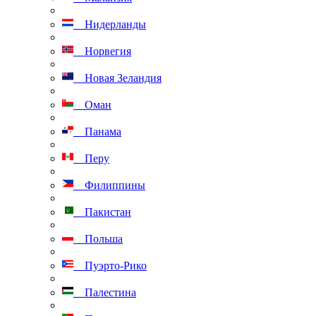
Нидерланды
Норвегия
Новая Зеландия
Оман
Панама
Перу
Филиппины
Пакистан
Польша
Пуэрто-Рико
Палестина