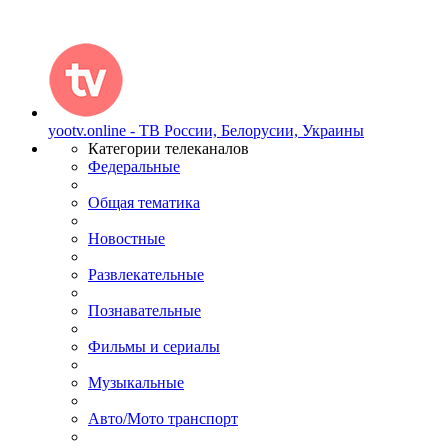
yootv.online - ТВ России, Белорусии, Украины
Категории телеканалов
Федеральные
Общая тематика
Новостные
Развлекательные
Познавательные
Фильмы и сериалы
Музыкальные
Авто/Мото транспорт