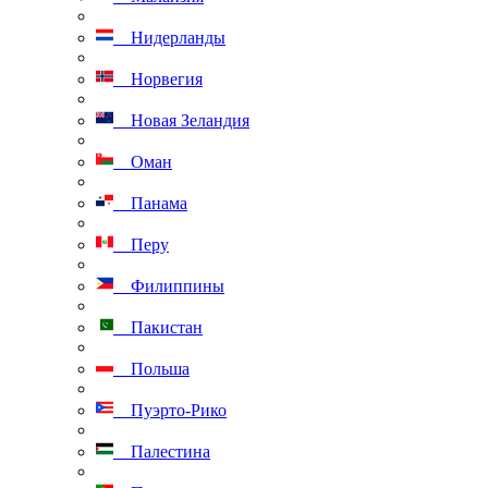
Нидерланды
Норвегия
Новая Зеландия
Оман
Панама
Перу
Филиппины
Пакистан
Польша
Пуэрто-Рико
Палестина