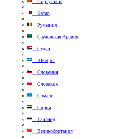
Португалия
Катар
Румыния
Саудовская Аравия
Судан
Швеция
Словения
Словакия
Сомали
Сирия
Таиланд
Великобритания