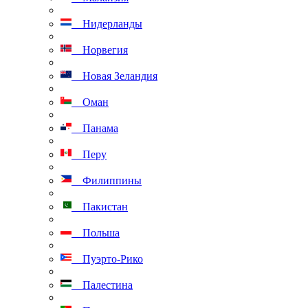
Нидерланды
Норвегия
Новая Зеландия
Оман
Панама
Перу
Филиппины
Пакистан
Польша
Пуэрто-Рико
Палестина