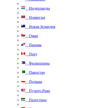
Нидерланды
Норвегия
Новая Зеландия
Оман
Панама
Перу
Филиппины
Пакистан
Польша
Пуэрто-Рико
Палестина