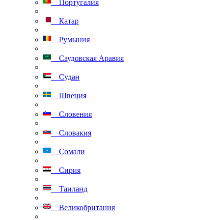
Португалия
Катар
Румыния
Саудовская Аравия
Судан
Швеция
Словения
Словакия
Сомали
Сирия
Таиланд
Великобритания