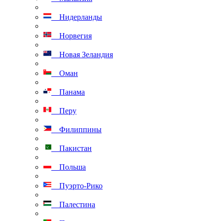
Нидерланды
Норвегия
Новая Зеландия
Оман
Панама
Перу
Филиппины
Пакистан
Польша
Пуэрто-Рико
Палестина