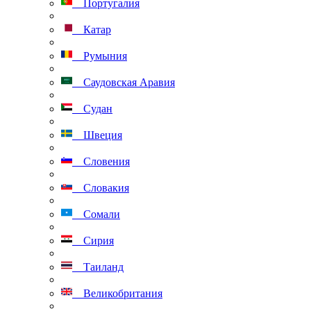
Португалия
Катар
Румыния
Саудовская Аравия
Судан
Швеция
Словения
Словакия
Сомали
Сирия
Таиланд
Великобритания