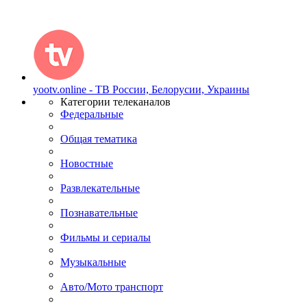
yootv.online - ТВ России, Белорусии, Украины
Категории телеканалов
Федеральные
Общая тематика
Новостные
Развлекательные
Познавательные
Фильмы и сериалы
Музыкальные
Авто/Мото транспорт