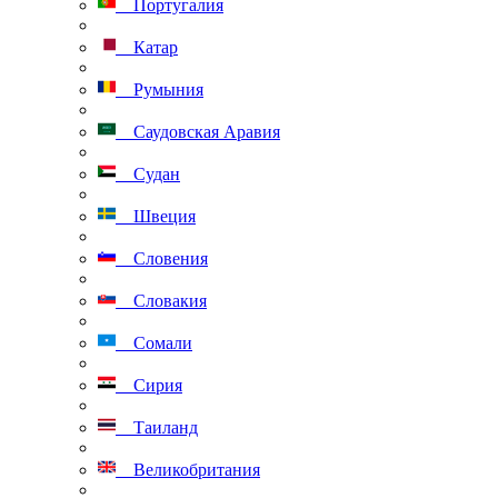
Португалия
Катар
Румыния
Саудовская Аравия
Судан
Швеция
Словения
Словакия
Сомали
Сирия
Таиланд
Великобритания