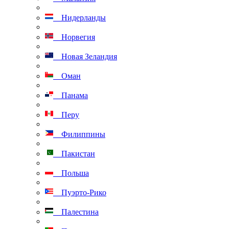
Нидерланды
Норвегия
Новая Зеландия
Оман
Панама
Перу
Филиппины
Пакистан
Польша
Пуэрто-Рико
Палестина