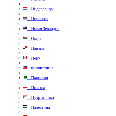
Нидерланды
Норвегия
Новая Зеландия
Оман
Панама
Перу
Филиппины
Пакистан
Польша
Пуэрто-Рико
Палестина