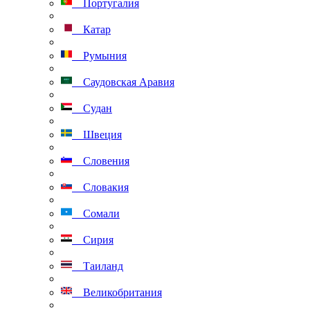
Португалия
Катар
Румыния
Саудовская Аравия
Судан
Швеция
Словения
Словакия
Сомали
Сирия
Таиланд
Великобритания