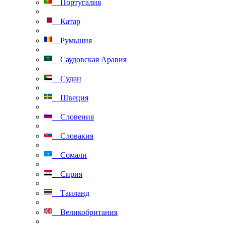
Португалия
Катар
Румыния
Саудовская Аравия
Судан
Швеция
Словения
Словакия
Сомали
Сирия
Таиланд
Великобритания