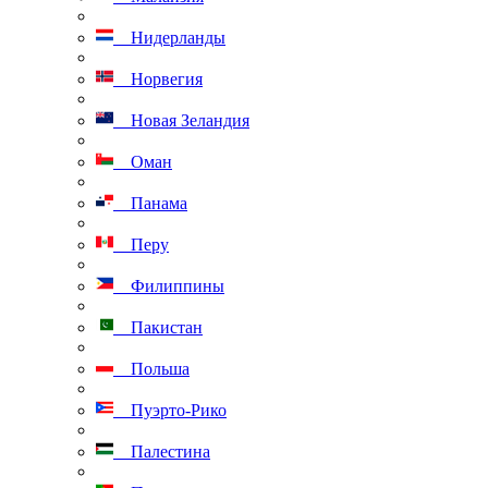
Нидерланды
Норвегия
Новая Зеландия
Оман
Панама
Перу
Филиппины
Пакистан
Польша
Пуэрто-Рико
Палестина