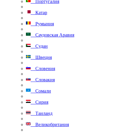
Португалия
Катар
Румыния
Саудовская Аравия
Судан
Швеция
Словения
Словакия
Сомали
Сирия
Таиланд
Великобритания