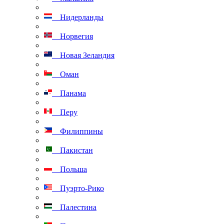
Нидерланды
Норвегия
Новая Зеландия
Оман
Панама
Перу
Филиппины
Пакистан
Польша
Пуэрто-Рико
Палестина