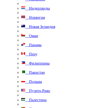
Нидерланды
Норвегия
Новая Зеландия
Оман
Панама
Перу
Филиппины
Пакистан
Польша
Пуэрто-Рико
Палестина