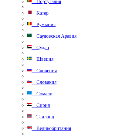
Португалия
Катар
Румыния
Саудовская Аравия
Судан
Швеция
Словения
Словакия
Сомали
Сирия
Таиланд
Великобритания